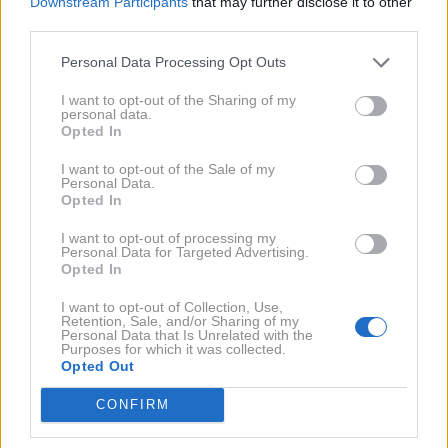
Downstream Participants
that may further disclose it to other
third parties.
Tudi najbolj prijazni, srčni in skrbni ljudje so v resnici
Personal Data Processing Opt Outs
veliko manj altruistični, kot se morda zdi na prvi
pogled. To velja tudi za odnose. Vsak partner bo izsilil
I want to opt-out of the Sharing of my
personal data.
ravno toliko svojega emocionalnega in osebnostnega
Opted In
teritorija, kolikor mu bo dovoljeno.
I want to opt-out of the Sale of my
Personal Data.
Vsakdo pritiska, dokler ne naleti na upor. Zato je na
Opted In
vas, da določite, kje je meja. Vaš nadrejeni vam bo
I want to opt-out of processing my
Personal Data for Targeted Advertising.
neprestano nalagal več in več dela, ker ni v njegovem
Opted In
interesu, da zasluti, kdaj delate preveč, ampak je na
I want to opt-out of Collection, Use,
vas, da v neki točki rečete "ne". Močnim ljudem ni
Retention, Sale, and/or Sharing of my
Personal Data that Is Unrelated with the
težko reči "ne" stvarem, ki jih ne želijo početi - ker jim
Purposes for which it was collected.
Opted Out
je jasno, da če se ne bodo postavili za svoje interese,
tega ne bo storil nihče drug.
CONFIRM