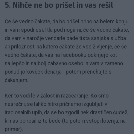
5. Nihče ne bo prišel in vas rešil
Če še vedno čakate, da bo prišel princ na belem konju
in vam spodnesel tla pod nogami, če še vedno čakate,
da vam v naročje vendarle pade tista sanjska služba
ali priložnost, na katero čakate že vse življenje, če še
vedno čakate, da vas na facebooku odkrijejo kot
najlepšo in najbolj zabavno osebo in vam v zameno
ponudijo kovček denarja - potem prenehajte s
čakanjem.
Ker to vodi le v žalost in razočaranje. Ko smo
nesrečni, se lahko hitro pričnemo izgubljati v
iracionalnih upih, da se bo zgodil nek drastičen čudež,
ki nas bo rešil iz te bede (tu potem vstopi loterija, na
primer).