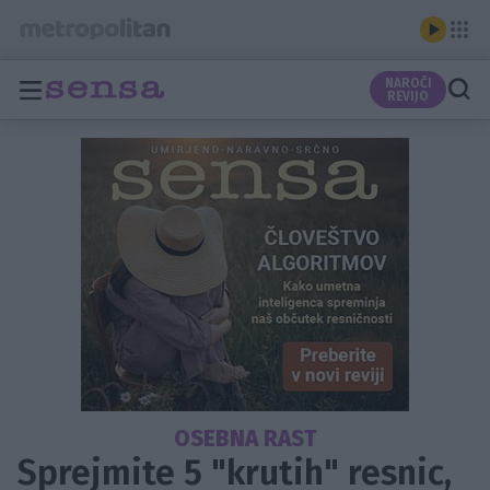
NAROČI
REVIJO
OSEBNA RAST
Sprejmite 5 "krutih" resnic,