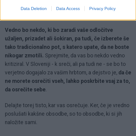
4. Ne morete osrečiti vseh ljudi
Data Deletion
Data Access
Privacy Policy
okoli sebe
Vedno bo nekdo, ki bo zaradi vaše odločitve
užaljen, prizadet ali šokiran, pa tudi, če izberete še
tako tradicionalno pot, s katero upate, da ne boste
nikogar zmotili.
Sprejmite, da vas bo nekdo vedno
kritiziral. V Sloveniji - k sreči, ali pa tudi ne - se bo to
verjetno dogajalo za vašim hrbtom, a dejstvo je,
da če
ne morete osrečiti vseh, lahko poskrbite vsaj za to,
da osrečite sebe
.
Delajte torej tisto, kar vas osrečuje. Ker, če je vredno
poslušati kakšne obsodbe, so to obsodbe, ki si jih
naložite sami.