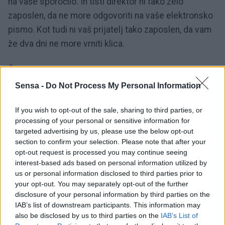
na vaše sporočilo. In tisti direktor ni tako zelo
zaposlen, da ne more odgovoriti na vaše elektronsko
pismo. Kot tudi ni vaš prijatelj tako zaposlen, da vam
že dva dni ne more vrniti klica.
Če se nekdo dlje časa ne odzove na vaše klice ali
sporočila, je to zato, ker se je odločil, da tega ne bo
Sensa -
Do Not Process My Personal Information
storil.
Prav nič vam ne koristi, če za takšne
If you wish to opt-out of the sale, sharing to third parties, or
priložnosti iščete izgovore - verjetno nima časa,
processing of your personal or sensitive information for
morda je pozabil, počakam še malo.
Ni potrebno, da
targeted advertising by us, please use the below opt-out
ste vsakomur prioriteta, a vseeno lahko izbirate
section to confirm your selection. Please note that after your
opt-out request is processed you may continue seeing
ljudi in situacije, kjer boste iskani, zaželeni,
interest-based ads based on personal information utilized by
predvsem pa cenjeni.
us or personal information disclosed to third parties prior to
your opt-out. You may separately opt-out of the further
disclosure of your personal information by third parties on the
3. Vsakomur so najbolj pomembni
IAB’s list of downstream participants. This information may
osebni interesi
also be disclosed by us to third parties on the
IAB’s List of