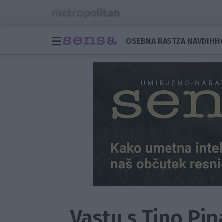
OSEBNA RAST
ZA NAVDIH
H
Vastu s Tino Pi