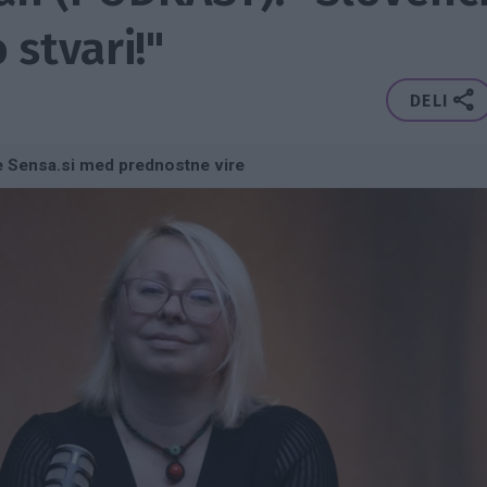
stvari!"
DELI
e Sensa.si med prednostne vire