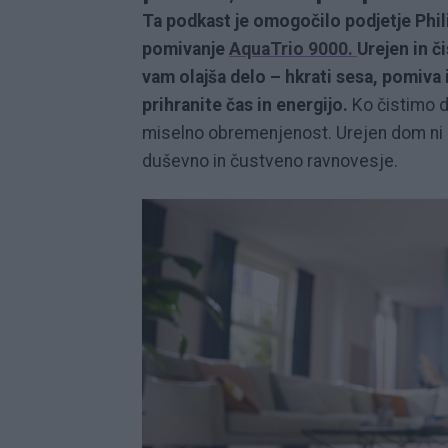
Ta podkast je omogočilo podjetje Phil
pomivanje
AquaTrio 9000.
Urejen in č
vam olajša delo – hkrati sesa, pomiva 
prihranite čas in energijo.
Ko čistimo d
miselno obremenjenost. Urejen dom ni z
duševno in čustveno ravnovesje.