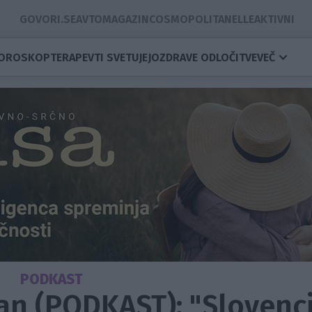
GOVORI.SE
AVTOMAGAZIN
COSMOPOLITAN
ELLE
AKTIVNI
OROSKOP
TERAPEVTI SVETUJEJO
ZDRAVE ODLOČITVE
VEČ
PODKAST
pan (PODKAST): "Slovenc