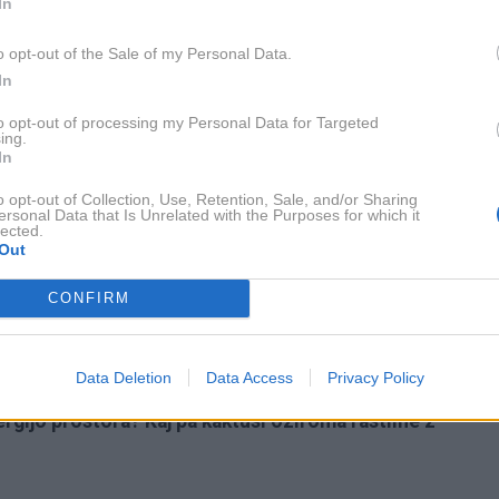
In
o opt-out of the Sale of my Personal Data.
ija?
In
nale graditi po univerzalnih načelih narave?
to opt-out of processing my Personal Data for Targeted
ing.
ave s prepolnimi domovi in zakaj je pomembno, da
In
o čiščenje?
o opt-out of Collection, Use, Retention, Sale, and/or Sharing
ersonal Data that Is Unrelated with the Purposes for which it
rpani?
lected.
Out
 in kakšna za kuhinjo?
CONFIRM
zelo majhnem stanovanju?
o pri urejanju doma?
Data Deletion
Data Access
Privacy Policy
om prinašajo pozitivno ali negativno energijo?
ergijo prostora? Kaj pa kaktusi oziroma rastline z