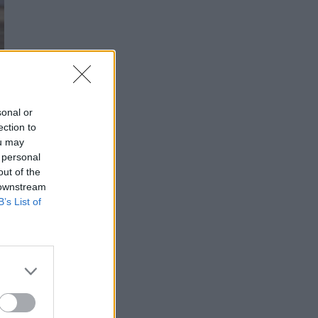
sonal or
ection to
s
ou may
 personal
out of the
 downstream
B’s List of