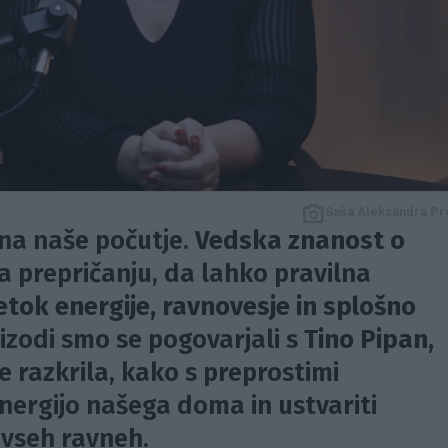
Saša Aleksandra Pr
na naše počutje.
Vedska znanost o
a prepričanju, da lahko pravilna
etok energije, ravnovesje in splošno
pizodi smo se pogovarjali s
Tino Pipan,
je razkrila, kako s preprostimi
energijo našega doma in ustvariti
 vseh ravneh.