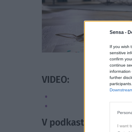
Sensa -
D
If you wish 
sensitive in
confirm you
continue se
information 
VIDEO:
further disc
participants
Downstream 
Persona
V podkastu najdete 
I want t