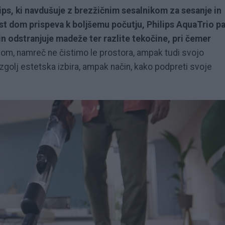
ips, ki navdušuje z brezžičnim sesalnikom za sesanje in
ist dom prispeva k boljšemu počutju, Philips AquaTrio p
in odstranjuje madeže ter razlite tekočine, pri čemer
om, namreč ne čistimo le prostora, ampak tudi svojo
golj estetska izbira, ampak način, kako podpreti svoje