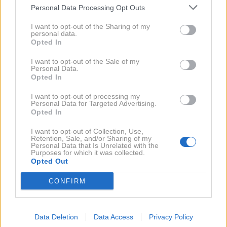
Strah pred obsojanjem
Personal Data Processing Opt Outs
I want to opt-out of the Sharing of my
personal data.
Prisotnost drugih v njihovem domu lahko sproži
Opted In
nelagodje in občutek, da jih bodo ljudje ocenjevali,
I want to opt-out of the Sale of my
tudi če za to v resnici ni razloga.
Personal Data.
Opted In
Neprijetne izkušnje iz preteklosti
I want to opt-out of processing my
Personal Data for Targeted Advertising.
Opted In
Pretekle slabe izkušnje, povezane s kršenjem
I want to opt-out of Collection, Use,
Retention, Sale, and/or Sharing of my
zasebnosti ali neprijetnimi obiski, lahko povzročijo, da
Personal Data that Is Unrelated with the
Purposes for which it was collected.
posameznik kasneje zelo strogo varuje svoj osebni
Opted Out
prostor.
CONFIRM
Če nekdo ne mara pogostih obiskov, to še ne pomeni,
da je hladen ali nedružaben. V večini primerov gre
Data Deletion
Data Access
Privacy Policy
predvsem za potrebo po miru, jasnih mejah in