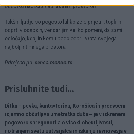
občutku nadzora nad lastnim prostorom.
Takšni ljudje so pogosto lahko zelo prijetni, topli in
odprti v odnosih, vendar jim veliko pomeni, da sami
odločajo, kdaj in komu bodo odprli vrata svojega
najbolj intimnega prostora.
Prirejeno po:
sensa.mondo.rs
Prisluhnite tudi...
Ditka – pevka, kantavtorica, Korošica in predvsem
izjemno občutljiva umetniška duša – je v iskrenem
pogovoru spregovorila o visoki občutljivosti,
notranjem svetu ustvarjalca in iskanju ravnovesja v