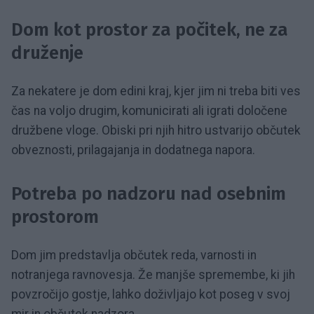
Dom kot prostor za počitek, ne za
druženje
Za nekatere je dom edini kraj, kjer jim ni treba biti ves
čas na voljo drugim, komunicirati ali igrati določene
družbene vloge. Obiski pri njih hitro ustvarijo občutek
obveznosti, prilagajanja in dodatnega napora.
Potreba po nadzoru nad osebnim
prostorom
Dom jim predstavlja občutek reda, varnosti in
notranjega ravnovesja. Že manjše spremembe, ki jih
povzročijo gostje, lahko doživljajo kot poseg v svoj
mir in občutek nadzora.