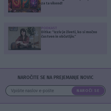
za ta vikend!
PODKAST
Ditka: “Izziv je živeti, ko si močno
čustven in občutljiv.”
NAROČITE SE NA PREJEMANJE NOVIC
NAROČI SE