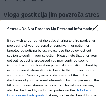
Vloga gostitelja jim povzroča stres
Biti gostitelj pomeni skrbeti za dobro počutje drugih,
Sensa -
Do Not Process My Personal Information
kar je za nekatere ljudi psihično naporno. Zato se
veliko bolje počutijo na nevtralnem terenu, na primer
If you wish to opt-out of the sale, sharing to third parties, or
processing of your personal or sensitive information for
v kavarni ali restavraciji.
targeted advertising by us, please use the below opt-out
section to confirm your selection. Please note that after your
opt-out request is processed you may continue seeing
Dom dojemajo kot zelo intimni
interest-based ads based on personal information utilized by
prostor
us or personal information disclosed to third parties prior to
your opt-out. You may separately opt-out of the further
disclosure of your personal information by third parties on the
Nekateri preprosto ne želijo, da drugi vidijo njihov
IAB’s list of downstream participants. This information may
vsakdan brez olepševanja — njihove navade, način
also be disclosed by us to third parties on the
IAB’s List of
Downstream Participants
that may further disclose it to other
življenja, morebiten nered ali rutino.
third parties.