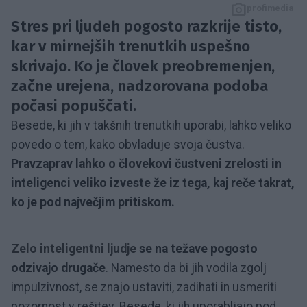
profimedia
Stres pri ljudeh pogosto razkrije tisto,
kar v mirnejših trenutkih uspešno
skrivajo. Ko je človek preobremenjen,
začne urejena, nadzorovana podoba
počasi popuščati.
Besede, ki jih v takšnih trenutkih uporabi, lahko veliko
povedo o tem, kako obvladuje svoja čustva.
Pravzaprav lahko o človekovi čustveni zrelosti in
inteligenci veliko izveste že iz tega, kaj reče takrat,
ko je pod največjim pritiskom.
Zelo inteligentni ljudje
se na težave pogosto
odzivajo drugače
. Namesto da bi jih vodila zgolj
impulzivnost, se znajo ustaviti, zadihati in usmeriti
pozornost v rešitev. Besede, ki jih uporabljajo pod