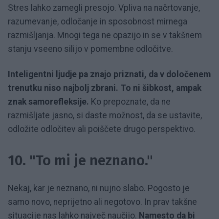
Stres lahko zamegli presojo. Vpliva na načrtovanje,
razumevanje, odločanje in sposobnost mirnega
razmišljanja. Mnogi tega ne opazijo in se v takšnem
stanju vseeno silijo v pomembne odločitve.
Inteligentni ljudje pa znajo priznati, da v določenem
trenutku niso najbolj zbrani. To ni šibkost, ampak
znak samorefleksije.
Ko prepoznate, da ne
razmišljate jasno, si daste možnost, da se ustavite,
odložite odločitev ali poiščete drugo perspektivo.
10. "To mi je neznano."
Nekaj, kar je neznano, ni nujno slabo. Pogosto je
samo novo, neprijetno ali negotovo. In prav takšne
situacije nas lahko največ naučijo.
Namesto da bi