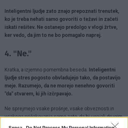
Inteligentni ljudje zato znajo prepoznati trenutek,
ko je treba nehati samo govoriti o težavi in začeti
iskati rešitev. Ne ostanejo predolgo v vlogi žrtve,
ker vedo, da jim to ne bo pomagalo naprej.
4. "Ne."
Kratka, a izjemno pomembna beseda.
Inteligentni
ljudje stres pogosto obvladujejo tako, da postavijo
meje. Razumejo, da ne morejo nenehno govoriti
"da" stvarem, ki jih izčrpavajo.
Ne sprejmejo vsake prošnje, vsake obveznosti in
vsakega pričakovanja samo zato, da bi ugajali drugim.
V nekem trenutku je treba izbrati sebe, tudi če je to
Sensa -
Do Not Process My Personal Information