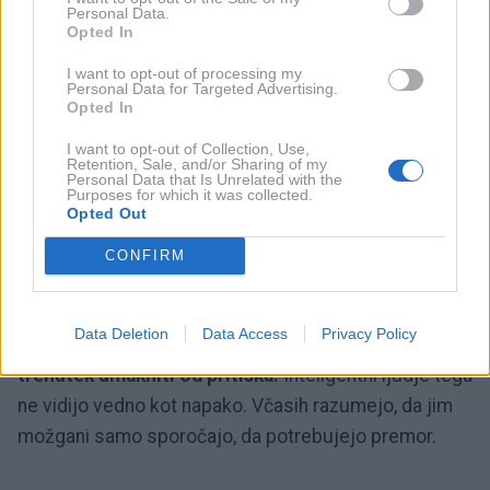
Personal Data.
6. "Z mislimi sem za trenutek
Opted In
odtaval/-a stran."
I want to opt-out of processing my
Personal Data for Targeted Advertising.
Opted In
Čeprav se zdi, da je odtavanje z mislimi znak
I want to opt-out of Collection, Use,
nezbranosti, ima lahko tudi koristno vlogo. Možganom
Retention, Sale, and/or Sharing of my
Personal Data that Is Unrelated with the
omogoči kratek premor, še posebej takrat, ko so
Purposes for which it was collected.
Opted Out
preobremenjeni.
CONFIRM
Ko ste pod stresom, lahko takšen miselni odmik
deluje kot majhna ponastavitev. Pomaga vam
Data Deletion
Data Access
Privacy Policy
predelati informacije, ki se kopičijo, in se za
trenutek umakniti od pritiska.
Inteligentni ljudje tega
ne vidijo vedno kot napako. Včasih razumejo, da jim
možgani samo sporočajo, da potrebujejo premor.