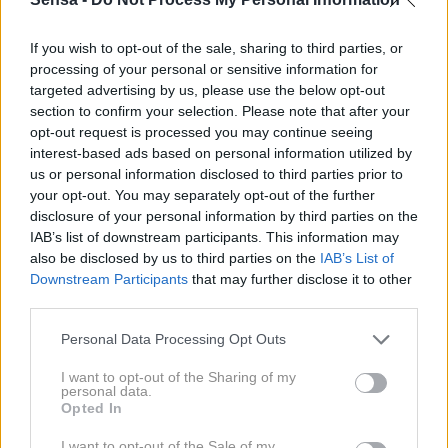
neprijetno.
Reči "ne" ne pomeni, da ste nesramni.
Pogosto pomeni, da spoštujete svoj čas, energijo in
If you wish to opt-out of the sale, sharing to third parties, or
processing of your personal or sensitive information for
meje.
targeted advertising by us, please use the below opt-out
section to confirm your selection. Please note that after your
5. "Potrebujem počitek."
opt-out request is processed you may continue seeing
interest-based ads based on personal information utilized by
us or personal information disclosed to third parties prior to
Pametni ljudje razumejo, da počitek ni razkošje,
your opt-out. You may separately opt-out of the further
disclosure of your personal information by third parties on the
ampak potreba, zlasti v stresnih situacijah.
Po
IAB’s list of downstream participants. This information may
napornem dnevu se ne silijo vedno v še več dela, še
also be disclosed by us to third parties on the
IAB’s List of
več dokazovanja in še več obveznosti. Vedo, da se
Downstream Participants
that may further disclose it to other
third parties.
človek po počitku lažje zbere, bolje odloča in se
bolj umirjeno odziva na težave.
Personal Data Processing Opt Outs
I want to opt-out of the Sharing of my
Včasih najbolj pametna rešitev ni, da pritiskate naprej,
personal data.
Opted In
ampak da si preprosto vzamete čas za počitek.
I want to opt-out of the Sale of my