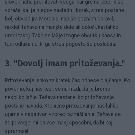
človek neha premlevati vsega, kar gre narobe, in se
vpraša, kaj je njegov naslednji korak, stres postane
bolj obvladljiv. Morda si napiše seznam opravil,
razdeli težavo na manjše dele ali določi, kaj lahko
uredi takoj. Tako se lažje izogne občutku kaosa in
tudi odlašanju, ki ga stres pogosto še poslabša.
3. "Dovolj imam pritoževanja."
Pritoževanje lahko za kratek čas prinese olajšanje. Ko
povemo, kaj nas teži, se nam zdi, da je breme
nekoliko lažje. Težava nastane, ko pritoževanje
postane navada. Kronično pritoževanje nas lahko
ujame v negativen vzorec razmišljanja. Težave se
zdijo večje, mi pa vse manj sposobni, da bi kaj
spremenili.