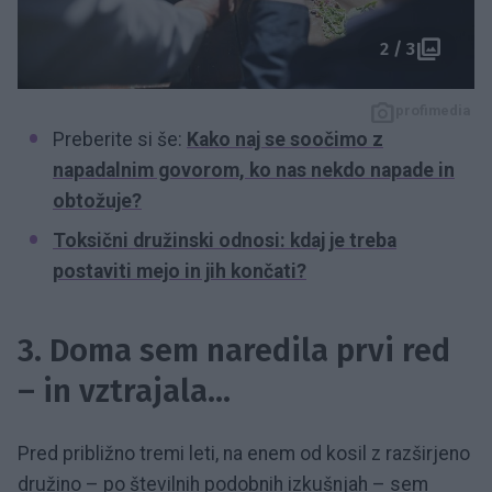
2 / 3
profimedia
Preberite si še:
Kako naj se soočimo z
napadalnim govorom, ko nas nekdo napade in
obtožuje?
Toksični družinski odnosi: kdaj je treba
postaviti mejo in jih končati?
3. Doma sem naredila prvi red
– in vztrajala...
Pred približno tremi leti, na enem od kosil z razširjeno
družino – po številnih podobnih izkušnjah – sem