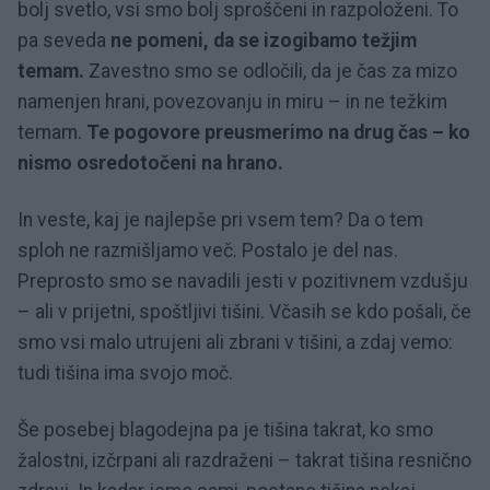
bolj svetlo, vsi smo bolj sproščeni in razpoloženi. To
pa seveda
ne pomeni, da se izogibamo težjim
temam.
Zavestno smo se odločili, da je čas za mizo
namenjen hrani, povezovanju in miru – in ne težkim
temam.
Te pogovore preusmerimo na drug čas – ko
nismo osredotočeni na hrano.
In veste, kaj je najlepše pri vsem tem? Da o tem
sploh ne razmišljamo več. Postalo je del nas.
Preprosto smo se navadili jesti v pozitivnem vzdušju
– ali v prijetni, spoštljivi tišini. Včasih se kdo pošali, če
smo vsi malo utrujeni ali zbrani v tišini, a zdaj vemo:
tudi tišina ima svojo moč.
Še posebej blagodejna pa je tišina takrat, ko smo
žalostni, izčrpani ali razdraženi – takrat tišina resnično