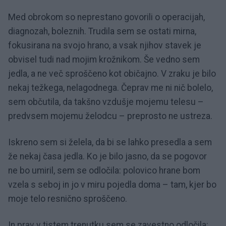
Med obrokom so neprestano govorili o operacijah,
diagnozah, boleznih. Trudila sem se ostati mirna,
fokusirana na svojo hrano, a vsak njihov stavek je
obvisel tudi nad mojim krožnikom. Še vedno sem
jedla, a ne več sproščeno kot običajno. V zraku je bilo
nekaj težkega, nelagodnega. Čeprav me ni nič bolelo,
sem občutila, da takšno vzdušje mojemu telesu –
predvsem mojemu želodcu – preprosto ne ustreza.
Iskreno sem si želela, da bi se lahko presedla a sem
že nekaj časa jedla. Ko je bilo jasno, da se pogovor
ne bo umiril, sem se odločila: polovico hrane bom
vzela s seboj in jo v miru pojedla doma – tam, kjer bo
moje telo resnično sproščeno.
In prav v tistem trenutku sem se zavestno odločila: