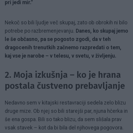
pri jedi mir."
Nekoč so bili ljudje več skupaj, zato ob obrokih ni bilo
potrebe po razbremenjevanju.
Danes, ko skupaj jemo
le še občasno, pa se pogosto zgodi, da v teh
dragocenih trenutkih začnemo razpredati o tem,
kaj vse je narobe – v telesu, v svetu, v življenju.
2. Moja izkušnja – ko je hrana
postala čustveno prebavljanje
Nedavno sem v kitajski restavraciji sedela zelo blizu
druge mize. Ob njej so bili starejši par, njuna hčerka in
še ena gospa. Bili so tako blizu, da sem slišala prav
vsak stavek – kot da bi bila del njihovega pogovora.