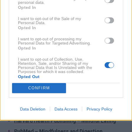
Poleg neprijetnih tem za mizo na kakovost obroka
personal data.
Opted In
pogosto vplivajo tudi drugi dejavniki, kot so
prižgan
televizor, preglasen radio, brskanje po telefonu,
I want to opt-out of the Sale of my
Personal Data.
hitenje ali pa motnje iz okolja, ki odvračajo
Opted In
pozornost od hrane.
I want to opt-out of processing my
Personal Data for Targeted Advertising.
Opted In
Vse to nas oddaljuje od osnovnega namena obroka –
da v miru, zavedno in spoštljivo nahranimo svoje telo.
I want to opt-out of Collection, Use,
Retention, Sale, and/or Sharing of my
Personal Data that Is Unrelated with the
Purposes for which it was collected.
Nasprotno pa umirjeno, prisotno stanje aktivira
Opted Out
parasimpatični živčni sistem, ki telo spodbuja k
CONFIRM
sprostitvi in optimalni prebavi.
Viri:
Data Deletion
Data Access
Privacy Policy
Harvard Health Publishing – Mindful Eating
PubMed – Mindfulness and Digestion