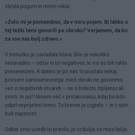
zbrala pogum in mirno rekla:
»Zelo mi je pomembno, da v miru pojem. Bi lahko o
tej težki temi govorili po obroku? Verjamem, da bo
za vse nas bolj zdravo.«
V trenutku je zavladala tišina. Bilo je nekoliko
nenavadno – odziv ni bil negativen, le vsi so bili rahlo
presenečeni. A danes je pri nas to postalo nekaj
povsem samoumevnega: med obroki ne govorimo
več o negativnih stvareh – ne o bolezni, trpljenju ali
smrti. In jaz? Nisem več v pričakovanju, kdaj bo kdo
odprl neprijetno temo. To breme je izginilo – in z njim
tudi napetost.
Odkar smo uvedli to pravilo, je vzdušje za mizo lažje,