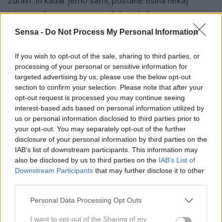
zdravi. In kadar jemo sami, postane tišina nekaj
izjemno dragocenega – priložnost, da se v miru
srečamo s seboj, brez zunanjega hrupa in motenj.
Sensa -
Do Not Process My Personal Information
Takrat lahko resnično začutimo vsak grižljaj, biti
prisotni v sebi in s svojo hrano. Zato si tudi ob
If you wish to opt-out of the sale, sharing to third parties, or
processing of your personal or sensitive information for
obrokih, ko ste sami, ne dovolite, da vam misli tavajo
targeted advertising by us, please use the below opt-out
po skrbih, opravkih ali seznamih nalog. Namesto tega
section to confirm your selection. Please note that after your
si podarite trenutek – naj bo vaš obrok majhen obred
opt-out request is processed you may continue seeing
interest-based ads based on personal information utilized by
miru, hvaležnosti in tihega notranjega stika.
us or personal information disclosed to third parties prior to
your opt-out. You may separately opt-out of the further
4. Kaj pravi znanost?
disclosure of your personal information by third parties on the
IAB’s list of downstream participants. This information may
also be disclosed by us to third parties on the
IAB’s List of
Downstream Participants
that may further disclose it to other
Stres med obroki moti prebavo. Aktivira simpatični
third parties.
živčni sistem (boj ali beg), zmanjšuje izločanje
prebavnih encimov in vpliva na absorpcijo hranil.
Personal Data Processing Opt Outs
I want to opt-out of the Sharing of my