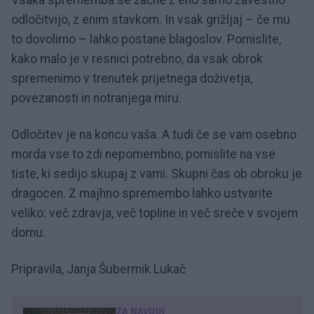
Vsaka sprememba se začne z eno samo zavestno
odločitvijo, z enim stavkom. In vsak grižljaj – če mu
to dovolimo – lahko postane blagoslov. Pomislite,
kako malo je v resnici potrebno, da vsak obrok
spremenimo v trenutek prijetnega doživetja,
povezanosti in notranjega miru.
Odločitev je na koncu vaša. A tudi če se vam osebno
morda vse to zdi nepomembno, pomislite na vse
tiste, ki sedijo skupaj z vami. Skupni čas ob obroku je
dragocen. Z majhno spremembo lahko ustvarite
veliko: več zdravja, več topline in več sreče v svojem
domu.
Pripravila, Janja Šubermik Lukač
ZA NAVDIH