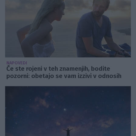
NAPOVEDI
Če ste rojeni v teh znamenjih, bodite
pozorni: obetajo se vam izzivi v odnosih