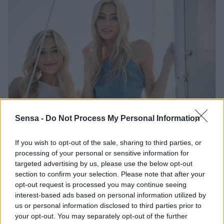
ASTROZNAMENJA
Poletni astrološki nasveti za ognjena
Sensa -
Do Not Process My Personal Information
znamenja: kakšen dopust ustreza LEVU,
STRELCU in OVNU?
If you wish to opt-out of the sale, sharing to third parties, or
processing of your personal or sensitive information for
targeted advertising by us, please use the below opt-out
section to confirm your selection. Please note that after your
opt-out request is processed you may continue seeing
interest-based ads based on personal information utilized by
us or personal information disclosed to third parties prior to
your opt-out. You may separately opt-out of the further