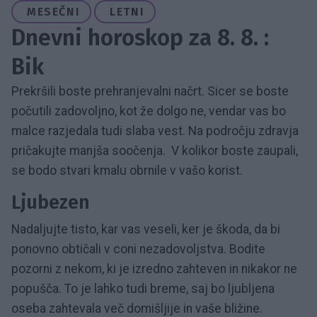
MESEČNI
LETNI
Dnevni horoskop za 8. 8. :
Bik
Prekršili boste prehranjevalni načrt. Sicer se boste
počutili zadovoljno, kot že dolgo ne, vendar vas bo
malce razjedala tudi slaba vest. Na področju zdravja
pričakujte manjša soočenja. V kolikor boste zaupali,
se bodo stvari kmalu obrnile v vašo korist.
Ljubezen
Nadaljujte tisto, kar vas veseli, ker je škoda, da bi
ponovno obtičali v coni nezadovoljstva. Bodite
pozorni z nekom, ki je izredno zahteven in nikakor ne
popušča. To je lahko tudi breme, saj bo ljubljena
oseba zahtevala več domišljije in vaše bližine.