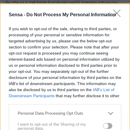
da ste si s takšnim korakom rešili zoprno situacijo.
Sensa -
Do Not Process My Personal Information
Kariera in denar
Dovolite si dan doživeti kot izziv, za nove ideje, za
If you wish to opt-out of the sale, sharing to third parties, or
pogovore, za preskok, da vedno bolj prihajate do
processing of your personal or sensitive information for
targeted advertising by us, please use the below opt-out
razumevanja, kaj je za vas pomembno in kaj je
section to confirm your selection. Please note that after your
potrebno črtati. Vaša koncentracija bo izjemna in z
opt-out request is processed you may continue seeing
njeno pomočjo boste dosegli preboj. Veseli boste
interest-based ads based on personal information utilized by
us or personal information disclosed to third parties prior to
denarnega nakazila.
your opt-out. You may separately opt-out of the further
disclosure of your personal information by third parties on the
Zdravje in splošno počutje
IAB’s list of downstream participants. This information may
Vaši načrti se spreminjajo v zadnjem trenutku, zato
also be disclosed by us to third parties on the
IAB’s List of
Downstream Participants
that may further disclose it to other
postajate precej nemirni. Imate opravka z ljudmi, ki
third parties.
bodo zahtevali vedno več. Pazite še zlasti s tistimi, s
Personal Data Processing Opt Outs
katerimi najtežje najdete skupni jezik. Ne bojte se,
saj vam vsaka drugačna priložnost lahko malce
I want to opt-out of the Sharing of my
personal data.