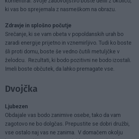
komentiral. Svoje zadovoljstvo boste delili z okolico,
ki vas bo sprejemala z nasmeškom na obrazu.
Zdravje in splošno počutje
Srečanje, ki se vam obeta v popoldanskih urah bo
zaradi energije prijetno in vznemirljivo. Tudi ko boste
šli proti domu, boste še vedno čutili metuljčke v
želodcu. Rezultati, ki bodo pozitivni ne bodo izostali.
Imeli boste občutek, da lahko premagate vse.
Dvojčka
Ljubezen
Obdajale vas bodo zanimive osebe, tako da vam
zagotovo ne bo dolgčas. Prepustite se dobri družbi,
vse ostalo naj vas ne zanima. V domačem okolju