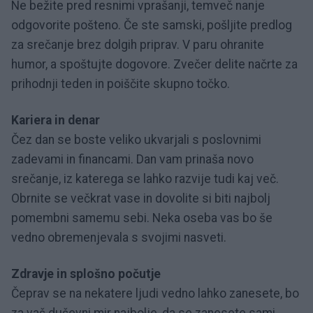
Ne bežite pred resnimi vprašanji, temveč nanje
odgovorite pošteno. Če ste samski, pošljite predlog
za srečanje brez dolgih priprav. V paru ohranite
humor, a spoštujte dogovore. Zvečer delite načrte za
prihodnji teden in poiščite skupno točko.
Kariera in denar
Čez dan se boste veliko ukvarjali s poslovnimi
zadevami in financami. Dan vam prinaša novo
srečanje, iz katerega se lahko razvije tudi kaj več.
Obrnite se večkrat vase in dovolite si biti najbolj
pomembni samemu sebi. Neka oseba vas bo še
vedno obremenjevala s svojimi nasveti.
Zdravje in splošno počutje
Čeprav se na nekatere ljudi vedno lahko zanesete, bo
za vaš duševni mir najbolje, da se zanesete sami