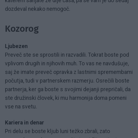
katerem sanjate že dlje časa, pa se vam je do sedaj
dozdeval nekako nemogoč.
Kozorog
Ljubezen
Preveč ste se sprostili in razvadili. Tokrat boste pod
vplivom drugih in njihovih muh. To vas ne navdušuje,
saj že imate preveč opravka z lastnimi spremembami
počutja, tudi v partnerskem razmerju. Osrečili boste
partnerja, ker ga boste s svojimi dejanji prepričali, da
ste družinski človek, ki mu harmonija doma pomeni
vse na svetu.
Kariera in denar
Pri delu se boste kljub luni težko zbrali, zato