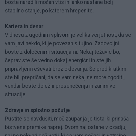
boste naredili močan vtis in lahko nastane bolj
stabilno stanje, po katerem hrepenite.
Kariera in denar
V dnevu z ugodnim vplivom je velika verjetnost, da se
vam javi nekdo, ki je povezan s tujino. Zadovoljni
boste z določenimi situacijami. Nekaj težavic bo,
čeprav ste še vedno dokaj energični in ste jih
pripravljeni reševati brez oklevanja. Še pred kratkim
ste bili prepričani, da se vam nekaj ne more zgoditi,
vendar boste deležni presenečenja in zanimive
situacije.
Zdravje in splošno počutje
Pustite se navdušiti, moč zaupanja je tista, ki prinaša
bistvene premike naprej. Dvom naj ostane v ozadju,
naj ne pokvari doživetij, ki se vam počasi in vztrajno