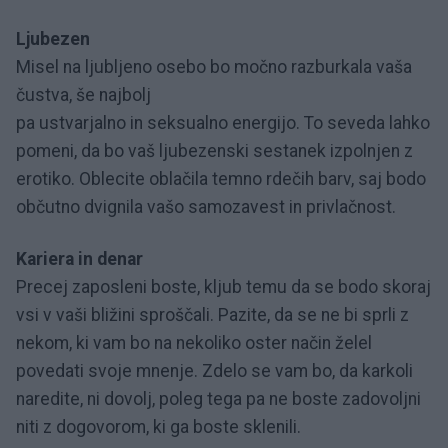
Ljubezen
Misel na ljubljeno osebo bo močno razburkala vaša
čustva, še najbolj
pa ustvarjalno in seksualno energijo. To seveda lahko
pomeni, da bo vaš ljubezenski sestanek izpolnjen z
erotiko. Oblecite oblačila temno rdečih barv, saj bodo
občutno dvignila vašo samozavest in privlačnost.
Kariera in denar
Precej zaposleni boste, kljub temu da se bodo skoraj
vsi v vaši bližini sproščali. Pazite, da se ne bi sprli z
nekom, ki vam bo na nekoliko oster način želel
povedati svoje mnenje. Zdelo se vam bo, da karkoli
naredite, ni dovolj, poleg tega pa ne boste zadovoljni
niti z dogovorom, ki ga boste sklenili.