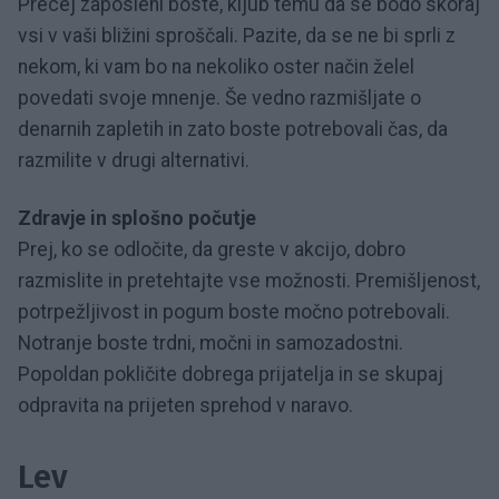
Precej zaposleni boste, kljub temu da se bodo skoraj
vsi v vaši bližini sproščali. Pazite, da se ne bi sprli z
nekom, ki vam bo na nekoliko oster način želel
povedati svoje mnenje. Še vedno razmišljate o
denarnih zapletih in zato boste potrebovali čas, da
razmilite v drugi alternativi.
Zdravje in splošno počutje
Prej, ko se odločite, da greste v akcijo, dobro
razmislite in pretehtajte vse možnosti. Premišljenost,
potrpežljivost in pogum boste močno potrebovali.
Notranje boste trdni, močni in samozadostni.
Popoldan pokličite dobrega prijatelja in se skupaj
odpravita na prijeten sprehod v naravo.
Lev