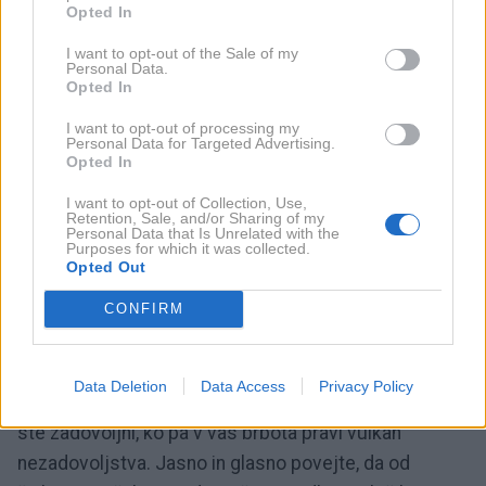
popestri dan, saj dolgčasa ne prenesete.
Opted In
I want to opt-out of the Sale of my
Tehtnica
Personal Data.
Opted In
I want to opt-out of processing my
Ljubezen
Personal Data for Targeted Advertising.
Opted In
Kljub hladni in zadržani energiji lune bodo vaša čustva
precej močnejša od razuma. Prepustite se jim in
I want to opt-out of Collection, Use,
Retention, Sale, and/or Sharing of my
pokažite vsem, ki jih imate radi, da vam lahko
Personal Data that Is Unrelated with the
Purposes for which it was collected.
popolnoma zaupajo. Energije vam pomagajo tudi pri
Opted Out
iskanju najboljših možnosti za nove priložnosti in
CONFIRM
napredek.
Kariera in denar
Data Deletion
Data Access
Privacy Policy
Danes nikar ne lažite sami sebi. Ne prepričujte se, da
ste zadovoljni, ko pa v vas brbota pravi vulkan
nezadovoljstva. Jasno in glasno povejte, da od