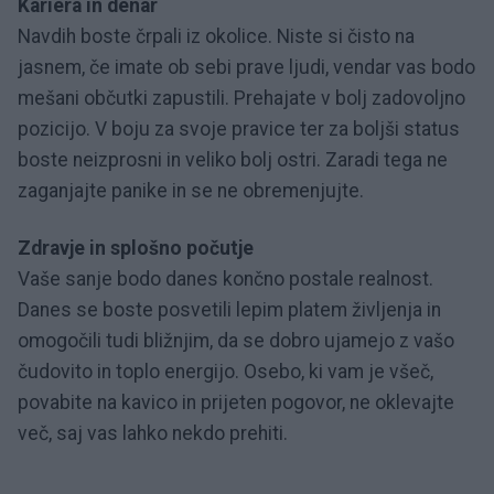
Kariera in denar
Navdih boste črpali iz okolice. Niste si čisto na
jasnem, če imate ob sebi prave ljudi, vendar vas bodo
mešani občutki zapustili. Prehajate v bolj zadovoljno
pozicijo. V boju za svoje pravice ter za boljši status
boste neizprosni in veliko bolj ostri. Zaradi tega ne
zaganjajte panike in se ne obremenjujte.
Zdravje in splošno počutje
Vaše sanje bodo danes končno postale realnost.
Danes se boste posvetili lepim platem življenja in
omogočili tudi bližnjim, da se dobro ujamejo z vašo
čudovito in toplo energijo. Osebo, ki vam je všeč,
povabite na kavico in prijeten pogovor, ne oklevajte
več, saj vas lahko nekdo prehiti.