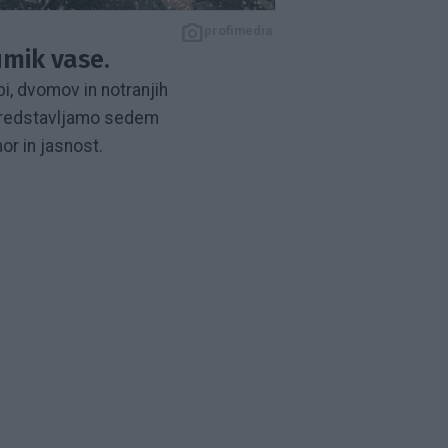
profimedia
umik vase.
i, dvomov in notranjih
 predstavljamo sedem
or in jasnost.