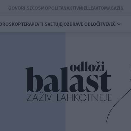
GOVORI.SE
COSMOPOLITAN
AKTIVNI
ELLE
AVTOMAGAZIN
OROSKOP
TERAPEVTI SVETUJEJO
ZDRAVE ODLOČITVE
VEČ