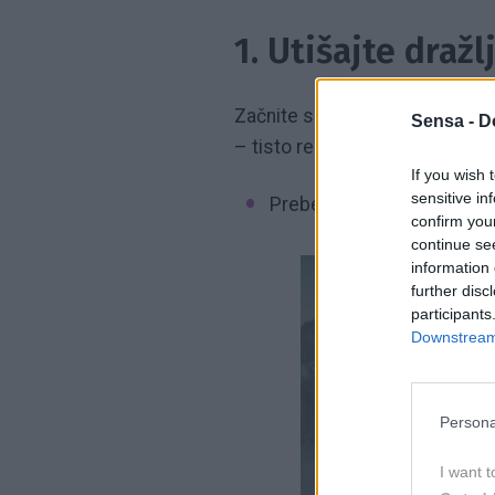
1. Utišajte dražl
Začnite s preprostimi zunanjimi 
Sensa -
D
– tisto resnično, brez »ozadja«
If you wish 
sensitive in
Preberite si še:
Zapis, ki 
confirm you
continue se
information 
further disc
participants
Downstream 
Persona
I want t