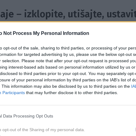
jaje – izklopite, utišajte, ustavi
koraki: izklopite televizor, utišajte telefon, zmanjšajte luči
o Not Process My Personal Information
. Um se umiri, ko ne dobi več »hrane« iz okolja.
to opt-out of the sale, sharing to third parties, or processing of your per
formation for targeted advertising by us, please use the below opt-out s
ga morajo prebrati vse mame: "Mama, če mi res želiš pom
r selection. Please note that after your opt-out request is processed y
eing interest-based ads based on personal information utilized by us or
disclosed to third parties prior to your opt-out. You may separately opt-
losure of your personal information by third parties on the IAB’s list of
. This information may also be disclosed by us to third parties on the
IA
Participants
that may further disclose it to other third parties.
l Data Processing Opt Outs
o opt-out of the Sharing of my personal data.