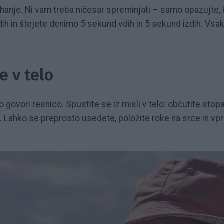
anje. Ni vam treba ničesar spreminjati – samo opazujte, k
h in štejete denimo 5 sekund vdih in 5 sekund izdih. Vsak 
e v telo
govori resnico. Spustite se iz misli v telo: občutite stopal
a... Lahko se preprosto usedete, položite roke na srce in v