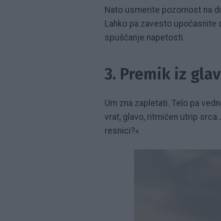
Nato usmerite pozornost na dih
Lahko pa zavesto upočasnite di
spuščanje napetosti.
3. Premik iz glav
Um zna zapletati. Telo pa vedno 
vrat, glavo, ritmičen utrip src
resnici?«