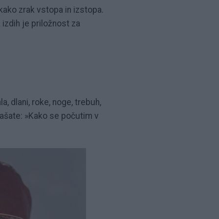
ako zrak vstopa in izstopa.
izdih je priložnost za
a, dlani, roke, noge, trebuh,
prašate: »Kako se počutim v