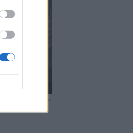
2 / 3
profimedia