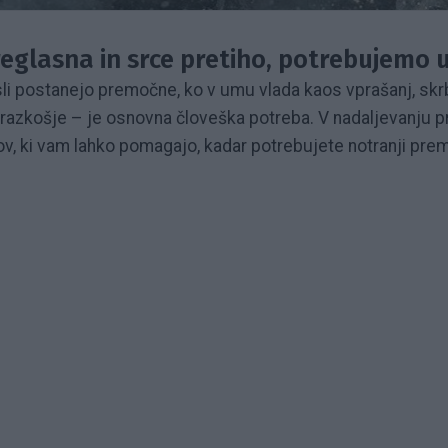
eglasna in srce pretiho, potrebujemo 
li postanejo premočne, ko v umu vlada kaos vprašanj, skrb
ni razkošje – je osnovna človeška potreba. V nadaljevanju
kov, ki vam lahko pomagajo, kadar potrebujete notranji prem