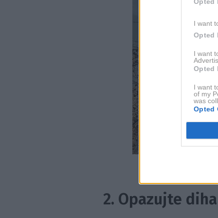
Opted 
I want t
Opted 
I want 
Advertis
Opted 
I want t
of my P
was col
Opted 
2. Opazujte dih