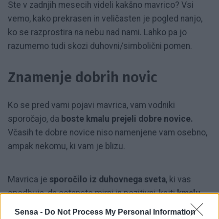
Ste v zadnjih mesecih videli kakšno mavrico? Vsi
vemo, kako prekrasen in veličasten je pogled nanjo,
ko se razprostira na nebu nad nami. Lahko pa jo
razumemo tudi skozi duhovni/simbolični pomen.
Znamenje dobrih novic
Ko se pred vami pojavi mavrica, vam vodniki
sporočajo, da
boste kmalu prejeli dobre novice.
Včasih te dobre novice niso namenjene vam osebno,
ampak nekomu, ki vam je blizu.
Mavrica je
sporočilo iz duhovnega sveta
, ki vas
spodbuja, da ostanete mirni in pozitivni, kajti
kmalu
boste prejeli informacije, ki vam bodo spremenile
Sensa -
Do Not Process My Personal Information