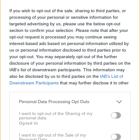
življenje.
If you wish to opt-out of the sale, sharing to third parties, or
processing of your personal or sensitive information for
Simbol novega začetka
targeted advertising by us, please use the below opt-out
section to confirm your selection. Please note that after your
opt-out request is processed you may continue seeing
Seveda začetki niso vedno enostavni, toda mavrica
interest-based ads based on personal information utilized by
vam sporoča, da
vas bo vesolje podprlo in vam stalo
us or personal information disclosed to third parties prior to
ob strani na novi poti, na katero se pripravljate.
your opt-out. You may separately opt-out of the further
disclosure of your personal information by third parties on the
IAB’s list of downstream participants. This information may
Ko vidite mavrico, je to kot
zelena luč vesolja
, da ste
also be disclosed by us to third parties on the
IAB’s List of
pripravljeni na nov začetek. To naj vam vlije
Downstream Participants
that may further disclose it to other
samozavest, ki jo potrebujete, da se podate v
third parties.
neznano.
Personal Data Processing Opt Outs
Ne glede na to, ali razmišljaš o začetku novega
I want to opt-out of the Sharing of my
personal data.
podjetja, razmerja ali kariere,
vas duhovni vodniki
Opted In
spodbujajo, da zberete pogum, se lotite dela in
I want to opt-out of the Sale of my
Personal Data.