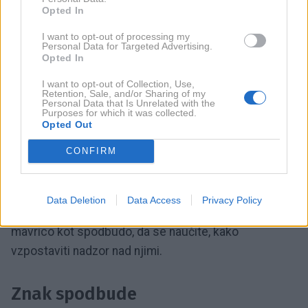
sprejmete nov izziv.
Opted In
I want to opt-out of processing my
Znamenje stabilnosti in miru
Personal Data for Targeted Advertising.
Opted In
Mavrica se pojavi po dežju ali nevihti in je znamenje,
I want to opt-out of Collection, Use,
Retention, Sale, and/or Sharing of my
da se bo nebo razjasnilo. Zato ena od simbolnih
Personal Data that Is Unrelated with the
Purposes for which it was collected.
razlag mavrice pravi, da
se končuje tudi težko
Opted Out
obdobje vašega življenja
.
CONFIRM
Vesolje vam z njo sporoča, da ostanite mirni in
ohranite čustveno ter mentalno ravnovesje. Če imate
Data Deletion
Data Access
Privacy Policy
težave z obvladovanjem svojih čustev, vzemite
mavrico kot spodbudo, da se naučite, kako
vzpostaviti nadzor nad njimi.
Znak spodbude