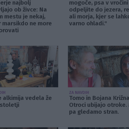
erje najbolj
mogoče, psa v vročini
ljajo ob živce: Na
odpeljite do jezera, r
 mestu je nekaj,
ali morja, kjer se lahk
r marsikdo ne more
varno ohladi."
orovati
DIH
ZA NAVDIH
e alkimija vedela že
Tomo in Bojana Križna
stoletji
Otroci ubijajo otroke.
pa gledamo stran.