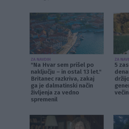
ZA NAVDIH
ZA NAV
"Na Hvar sem prišel po
5 zas
naključju – in ostal 13 let."
denar
Britanec razkriva, zakaj
držij
ga je dalmatinski način
gener
življenja za vedno
veči
spremenil