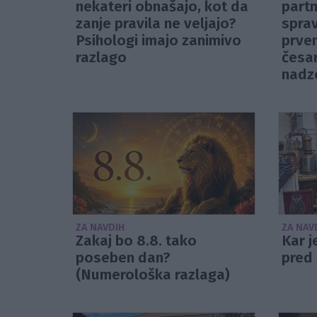
nekateri obnašajo, kot da
partn
zanje pravila ne veljajo?
sprav
Psihologi imajo zanimivo
prvem
razlago
česa
nadz
ZA NAVDIH
ZA NAV
Zakaj bo 8.8. tako
Kar j
poseben dan?
pred 
(Numerološka razlaga)