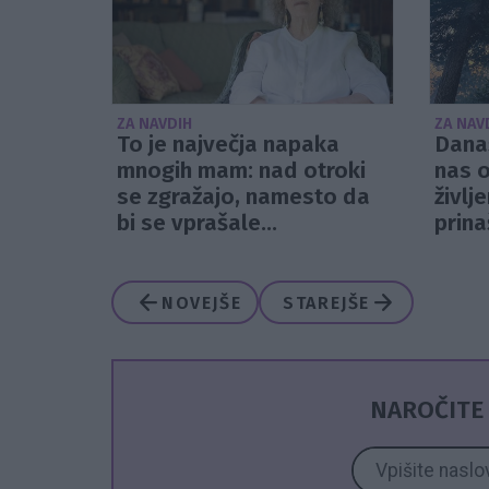
ZA NAVDIH
ZA NAV
To je največja napaka
Današ
mnogih mam: nad otroki
nas o
se zgražajo, namesto da
življe
bi se vprašale...
prina
NOVEJŠE
STAREJŠE
NAROČITE 