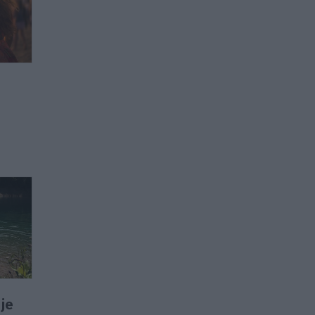
o
 je