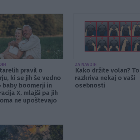
DIH
ZA NAVDIH
tarelih pravil o
Kako držite volan? To
ju, ki se jih še vedno
razkriva nekaj o vaši
o baby boomerji in
osebnosti
acija X, mlajši pa jih
noma ne upoštevajo