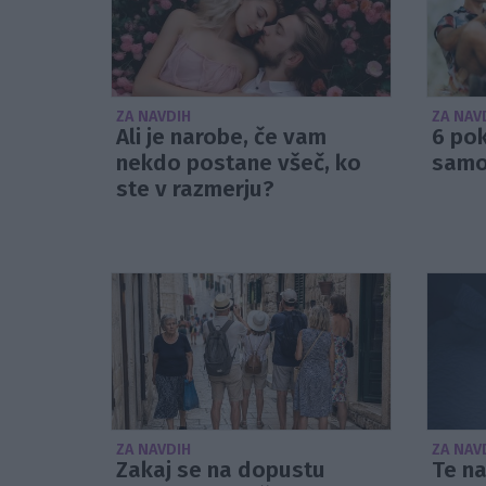
ZA NAVDIH
ZA NAV
Ali je narobe, če vam
6 pok
nekdo postane všeč, ko
sam
ste v razmerju?
ZA NAVDIH
ZA NAV
Zakaj se na dopustu
Te na