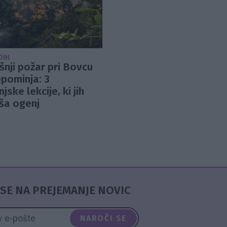
DIH
nji požar pri Bovcu
pominja: 3
njske lekcije, ki jih
ša ogenj
SE NA PREJEMANJE NOVIC
NAROČI SE