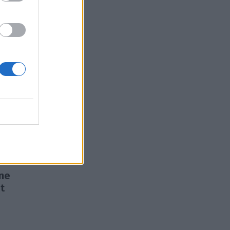
ati
egel
vne
ot