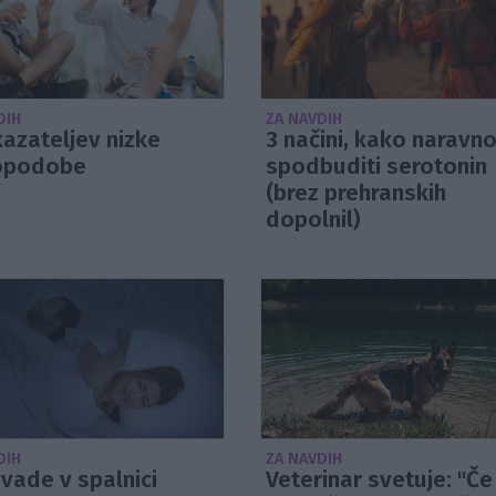
DIH
ZA NAVDIH
azateljev nizke
3 načini, kako naravn
opodobe
spodbuditi serotonin
(brez prehranskih
dopolnil)
DIH
ZA NAVDIH
vade v spalnici
Veterinar svetuje: "Če