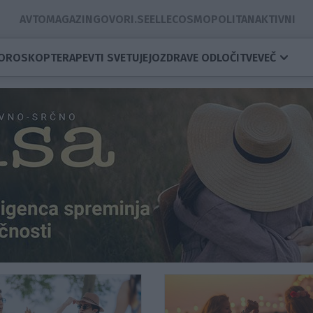
AVTOMAGAZIN
GOVORI.SE
ELLE
COSMOPOLITAN
AKTIVNI
OROSKOP
TERAPEVTI SVETUJEJO
ZDRAVE ODLOČITVE
VEČ