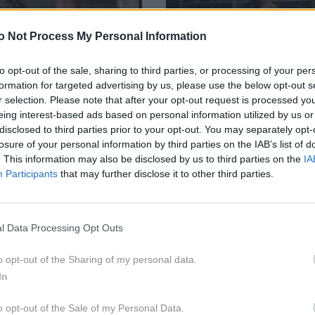
o Not Process My Personal Information
to opt-out of the sale, sharing to third parties, or processing of your per
formation for targeted advertising by us, please use the below opt-out s
r selection. Please note that after your opt-out request is processed y
DIH
ZA NAVDIH
eing interest-based ads based on personal information utilized by us or
rizadene narcisa, ne
"Najino razmerje se je
disclosed to third parties prior to your opt-out. You may separately opt-
di čustveno zdravih
izboljšalo, ko sem že
losure of your personal information by third parties on the IAB’s list of
?
'vrgel' iz hiše"
. This information may also be disclosed by us to third parties on the
IA
Participants
that may further disclose it to other third parties.
l Data Processing Opt Outs
o opt-out of the Sharing of my personal data.
In
o opt-out of the Sale of my Personal Data.
DIH
ZA NAVDIH