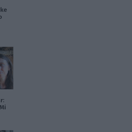
eke
o
r:
 Mi