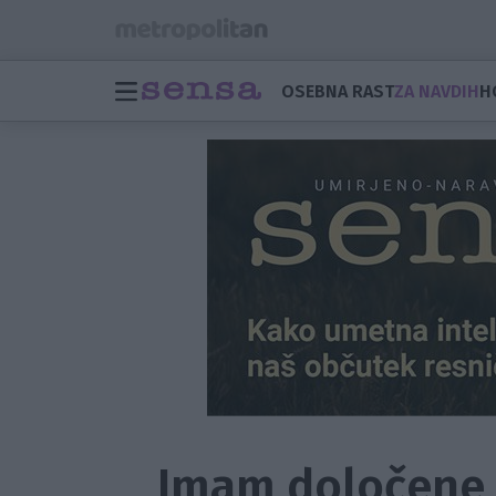
OSEBNA RAST
ZA NAVDIH
H
Imam določene 