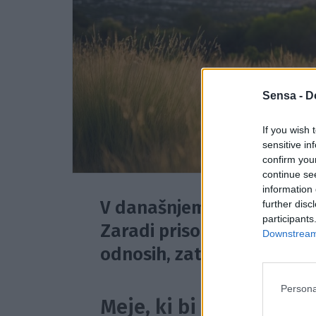
Sensa -
D
If you wish 
sensitive in
confirm you
continue se
information 
V današnjem času smo navaj
further disc
participants
Zaradi prisotnosti tehnol
Downstream 
odnosih, zato je zelo po
Persona
Meje, ki bi jih morali