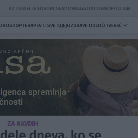
AKTIVNI
ELLE
GOVORI.SE
AVTOMAGAZIN
COSMOPOLITAN
OROSKOP
TERAPEVTI SVETUJEJO
ZDRAVE ODLOČITVE
VEČ
ZA NAVDIH
dele dneva, ko se