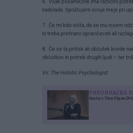
6. Vsak posameznik ima različno potreb
nadvlada. Spoštujem svoje meje pri upor
7. Če mi kdo očita, da se mu nisem odz
ni treba pretirano opravičevati ali razlaga
8. Če se ta pritisk ali občutek krivde n
občutkov in potreb drugih ljudi – ter tr
Vir: The Holistic Psychologist
PREOBRAZBA 
Vastu s Tino Pipan (P