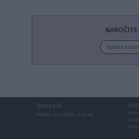
NAROČITE 
Sensa.si
Pišit
Naroč
Navdih za srečnejše življenje
Pravn
Polit