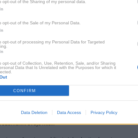
o opt-out of the Sharing of my personal data.
In
o opt-out of the Sale of my Personal Data.
cati nekoga samo zato, ker se je obrnil name.
In
m (in ne zaradi krivde, ki temelji na soodvisnosti).
to opt-out of processing my Personal Data for Targeted
ing.
In
ti drugih ljudi. V redu je, če si ljudje v mojem življenju
o opt-out of Collection, Use, Retention, Sale, and/or Sharing
ajo takrat, ko so na to pripravljeni. Tega ne smem jemati
ersonal Data that Is Unrelated with the Purposes for which it
lected.
Out
 ko se ljudem ne odzovem. Ljudje, s katerimi sem v zdravi
CONFIRM
Data Deletion
Data Access
Privacy Policy
e odpiše na sporočilo ali mi ne vrne klica, se zavem, da mo
reusmerim svoje misli.