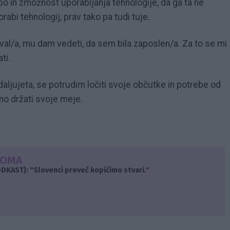
o in zmožnost uporabljanja tehnologije, da ga ta ne
abi tehnologij, prav tako pa tudi tuje.
val/a, mu dam vedeti, da sem bila zaposlen/a. Za to se mi
ti.
adaljujeta, se potrudim ločiti svoje občutke in potrebe od
dno držati svoje meje.
DOMA
ODKAST): "Slovenci preveč kopičimo stvari."