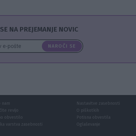
SE NA PREJEMANJE NOVIC
NAROČI SE
e nam
Nastavitve zasebnosti
ite revijo
O piškotkih
o obvestilo
Potisna obvestila
ika varstva zasebnosti
Oglaševanje