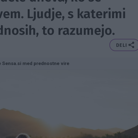
em. Ljudje, s katerimi
dnosih, to razumejo.
DELI
e Sensa.si med prednostne vire