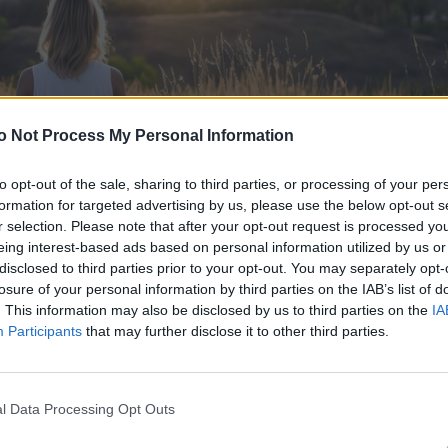
o Not Process My Personal Information
to opt-out of the sale, sharing to third parties, or processing of your per
formation for targeted advertising by us, please use the below opt-out s
r selection. Please note that after your opt-out request is processed y
eing interest-based ads based on personal information utilized by us or
pro
disclosed to third parties prior to your opt-out. You may separately opt-
eni, da je vse ves čas dosegljivo.
losure of your personal information by third parties on the IAB’s list of
. This information may also be disclosed by us to third parties on the
IA
ogije to pogosto pričakujemo tudi v
Participants
that may further disclose it to other third parties.
membno, da se zavedamo svojih mej.
l Data Processing Opt Outs
 pogosteje vzdrževati v sodobnem