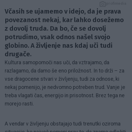
profimedia
Včasih se ujamemo v idejo, da je prava
povezanost nekaj, kar lahko dosežemo
z dovolj truda. Da bo, če se dovolj
potrudimo, vsak odnos našel svojo
globino. A življenje nas kdaj uči tudi
drugače.
Kultura samopomoči nas uči, da vztrajamo, da
razlagamo, da damo še eno priložnost. In to drži – za
vse dragocene stvari v življenju, tudi za odnose, ki
nekaj pomenijo, je nedvomno potreben trud. Vanje je
treba vlagati čas, energijo in prisotnost. Brez tega ne
morejo rasti.
A vendar v življenju obstajajo tudi trenutki oziroma
situacije, ko največ pomeni prav to, da znamo odložiti