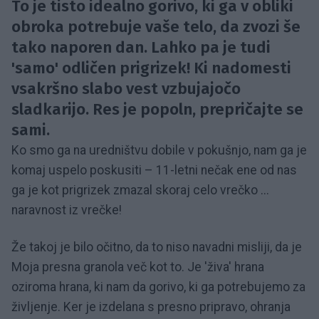
To je tisto idealno gorivo, ki ga v obliki
obroka potrebuje vaše telo, da zvozi še
tako naporen dan. Lahko pa je tudi
'samo' odličen prigrizek! Ki nadomesti
vsakršno slabo vest vzbujajočo
sladkarijo. Res je popoln, prepričajte se
sami.
Ko smo ga na uredništvu dobile v pokušnjo, nam ga je
komaj uspelo poskusiti – 11-letni nečak ene od nas
ga je kot prigrizek zmazal skoraj celo vrečko ...
naravnost iz vrečke!
Že takoj je bilo očitno, da to niso navadni misliji, da je
Moja presna granola več kot to. Je 'živa' hrana
oziroma hrana, ki nam da gorivo, ki ga potrebujemo za
življenje. Ker je izdelana s presno pripravo, ohranja