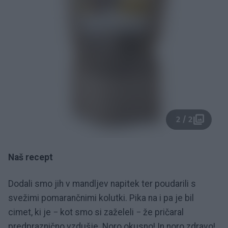
2 / 2
Naš recept
Dodali smo jih v mandljev napitek ter poudarili s
svežimi pomarančnimi kolutki. Pika na i pa je bil
cimet, ki je − kot smo si zaželeli − že pričaral
predpraznično vzdušje. Noro okusno! In noro zdravo!