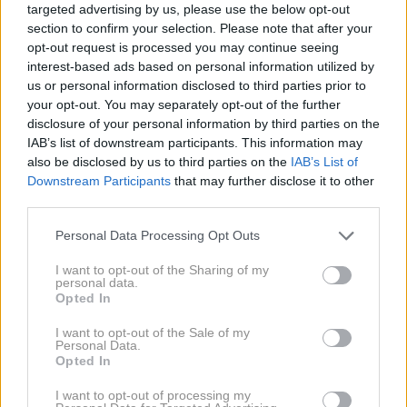
targeted advertising by us, please use the below opt-out
section to confirm your selection. Please note that after your
5 okusov za nešteto
opt-out request is processed you may continue seeing
kulinaričnih čarovnij
interest-based ads based on personal information utilized by
us or personal information disclosed to third parties prior to
your opt-out. You may separately opt-out of the further
Izbiramo lahko med
Jabolčno pravljico
,
Nežno
disclosure of your personal information by third parties on the
IAB’s list of downstream participants. This information may
jagodo
,
Hudim kakavom
,
Zmešano banano
in
also be disclosed by us to third parties on the
IAB’s List of
Pregrešno pomarančo
.
Downstream Participants
that may further disclose it to other
third parties.
S petimi različnimi okusi zabavnih imen in z dodatki
Personal Data Processing Opt Outs
po svojem navdihu si lahko vsak dan pripravite
I want to opt-out of the Sharing of my
drugačno kombinacijo okusov, jeste pa jih lahko, kot
personal data.
rečeno, tudi samostojno. Nas je najbolj prevzela
Opted In
Pregrešna pomaranča! Sploh z mislimi na zimski čas
I want to opt-out of the Sale of my
Personal Data.
in prihajajoče praznike, ko bo to naš izbrani praznični
Opted In
okus.
Bio presna granola POMARANČA
vsebuje
I want to opt-out of processing my
sočno pomarančo, ki sta ji dodana še kardamom in