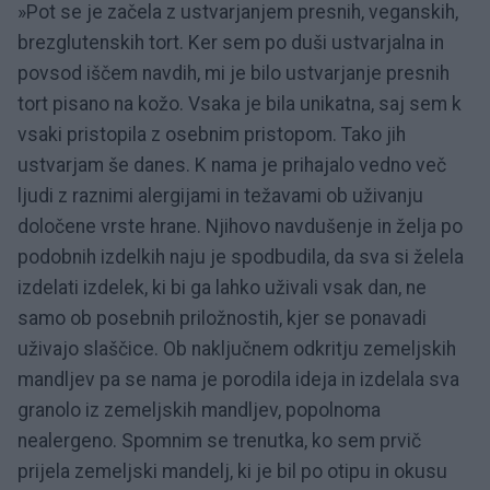
»Pot se je začela z ustvarjanjem presnih, veganskih,
brezglutenskih tort. Ker sem po duši ustvarjalna in
povsod iščem navdih, mi je bilo ustvarjanje presnih
tort pisano na kožo. Vsaka je bila unikatna, saj sem k
vsaki pristopila z osebnim pristopom. Tako jih
ustvarjam še danes. K nama je prihajalo vedno več
ljudi z raznimi alergijami in težavami ob uživanju
določene vrste hrane. Njihovo navdušenje in želja po
podobnih izdelkih naju je spodbudila, da sva si želela
izdelati izdelek, ki bi ga lahko uživali vsak dan, ne
samo ob posebnih priložnostih, kjer se ponavadi
uživajo slaščice. Ob naključnem odkritju zemeljskih
mandljev pa se nama je porodila ideja in izdelala sva
granolo iz zemeljskih mandljev, popolnoma
nealergeno. Spomnim se trenutka, ko sem prvič
prijela zemeljski mandelj, ki je bil po otipu in okusu