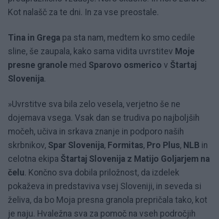
Kot nalašč za te dni. In za vse preostale.
Tina in Grega
pa sta nam, medtem ko smo cedile
sline, še zaupala, kako sama vidita uvrstitev
Moje
presne granole
med
Sparovo osmerico
v
Štartaj
Slovenija
.
»Uvrstitve sva bila zelo vesela, verjetno še ne
dojemava vsega. Vsak dan se trudiva po najboljših
močeh, učiva in srkava znanje in podporo naših
skrbnikov,
Spar Slovenija
,
Formitas
,
Pro Plus
,
NLB
in
celotna ekipa
Štartaj Slovenija z Matijo Goljarjem na
čelu
. Končno sva dobila priložnost, da izdelek
pokaževa in predstaviva vsej Sloveniji, in seveda si
želiva, da bo Moja presna granola prepričala tako, kot
je naju. Hvaležna sva za pomoč na vseh področjih