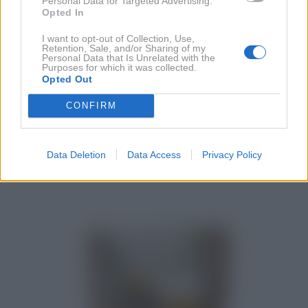
Personal Data for Targeted Advertising.
Opted In
žlahtna, ročno narejena presna čokolada. Ta okus
doda posebno noto in užitek kateremukoli obroku!
I want to opt-out of Collection, Use,
Retention, Sale, and/or Sharing of my
Personal Data that Is Unrelated with the
Purposes for which it was collected.
Sestavine?
Opted Out
Zemeljski mandlji, pomaranče, rozine, ribani kokos,
CONFIRM
ajda, lanena semena, limone, kakavova zrna,
kardamom v prahu, vse presno in ekološke pridelave,
nerafinirana himalajska sol.
Data Deletion
Data Access
Privacy Policy