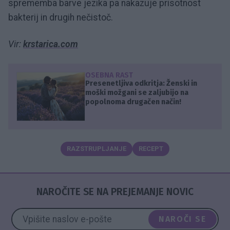
sprememba barve jezika pa nakazuje prisotnost
bakterij in drugih nečistoč.
Vir:
krstarica.com
OSEBNA RAST
Presenetljiva odkritja: Ženski in
moški možgani se zaljubijo na
popolnoma drugačen način!
RAZSTRUPLJANJE
RECEPT
NAROČITE SE NA PREJEMANJE NOVIC
NAROČI SE