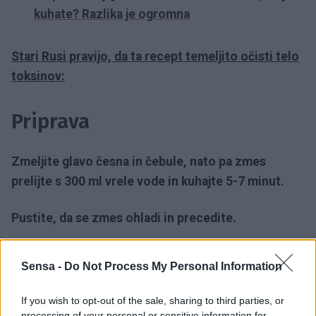
kuhate? Razlika je ogromna
Stari Rusi pravijo, da ta recept temeljito očisti telo
toksinov:
Priprava
Zmeljite glavo česna in čebule, nato pa zmes
prelijte s 300 ml vrele vode in kuhajte 5-7 minut.
Pustite, da se zmes ohladi in precedite.
V tekočino namočite gazo, jo odcedite, nato pa jo
Sensa -
Do Not Process My Personal Information
položite na podplate in obujte nogavice.
If you wish to opt-out of the sale, sharing to third parties, or
Naslednji dan gazo odstranite.
processing of your personal or sensitive information for