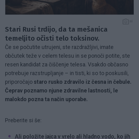
ai
Stari Rusi trdijo, da ta mešanica
temeljito očisti telo toksinov.
Če se počutite utrujeni, ste razdražljivi, ​​imate
občutek teže v celem telesu in se ponoči potite, ste
resen kandidat za čiščenje telesa. Vsakdo občasno
potrebuje razstrupljanje – in tisti, ki so to poskusili,
priporočajo
staro rusko zdravilo iz česna in čebule.
Čeprav poznamo njune zdravilne lastnosti, le
malokdo pozna ta način uporabe.
Preberite si še:
Ali položite jajca v vrelo ali hladno vodo, ko jih