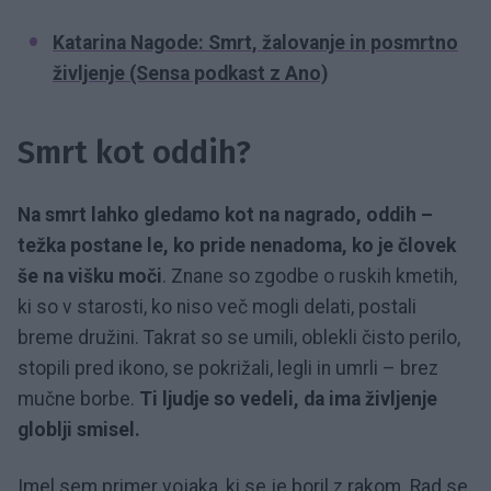
Katarina Nagode: Smrt, žalovanje in posmrtno
življenje (Sensa podkast z Ano)
Smrt kot oddih?
Na smrt lahko gledamo kot na nagrado, oddih –
težka postane le, ko pride nenadoma, ko je človek
še na višku moči
. Znane so zgodbe o ruskih kmetih,
ki so v starosti, ko niso več mogli delati, postali
breme družini. Takrat so se umili, oblekli čisto perilo,
stopili pred ikono, se pokrižali, legli in umrli – brez
mučne borbe.
Ti ljudje so vedeli, da ima življenje
globlji smisel.
Imel sem primer vojaka, ki se je boril z rakom. Rad se