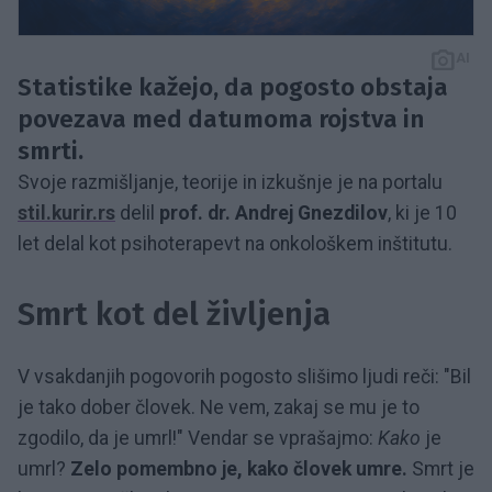
AI
Statistike kažejo, da pogosto obstaja
povezava med datumoma rojstva in
smrti.
Svoje razmišljanje, teorije in izkušnje je na portalu
stil.kurir.rs
delil
prof. dr. Andrej Gnezdilov
, ki je 10
let delal kot psihoterapevt na onkološkem inštitutu.
Smrt kot del življenja
V vsakdanjih pogovorih pogosto slišimo ljudi reči: "Bil
je tako dober človek. Ne vem, zakaj se mu je to
zgodilo, da je umrl!" Vendar se vprašajmo:
Kako
je
umrl?
Zelo pomembno je, kako človek umre.
Smrt je