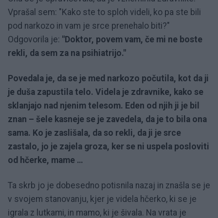
Vprašal sem: "Kako ste to sploh videli, ko pa ste bili
pod narkozo in vam je srce prenehalo biti?"
Odgovorila je:
"Doktor, povem vam, če mi ne boste
rekli, da sem za na psihiatrijo."
Povedala je, da se je med narkozo počutila, kot da ji
je duša zapustila telo. Videla je zdravnike, kako se
sklanjajo nad njenim telesom. Eden od njih ji je bil
znan – šele kasneje se je zavedela, da je to bila ona
sama. Ko je zaslišala, da so rekli, da ji je srce
zastalo, jo je zajela groza, ker se ni uspela posloviti
od hčerke, mame …
Ta skrb jo je dobesedno potisnila nazaj in znašla se je
v svojem stanovanju, kjer je videla hčerko, ki se je
igrala z lutkami, in mamo, ki je šivala. Na vrata je