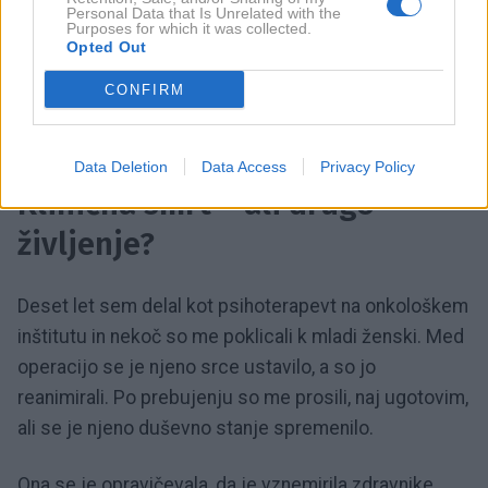
Personal Data that Is Unrelated with the
dušni dogovor ali za energijsko sinhronost, ki jo šele
Purposes for which it was collected.
začenjamo razumeti. Smrt ni konec, temveč
Opted Out
nadaljevanje toka, v katerem se preteklost in
CONFIRM
prihodnost stikata v točki sedanjega trenutka.
Data Deletion
Data Access
Privacy Policy
Klinična smrt – ali drugo
življenje?
Deset let sem delal kot psihoterapevt na onkološkem
inštitutu in nekoč so me poklicali k mladi ženski. Med
operacijo se je njeno srce ustavilo, a so jo
reanimirali. Po prebujenju so me prosili, naj ugotovim,
ali se je njeno duševno stanje spremenilo.
Ona se je opravičevala, da je vznemirila zdravnike.