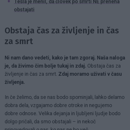
Tesla je menil, da človek po smrti NE preneha
obstajati
Obstaja čas za življenje in čas
za smrt
Ni nam dano vedeti, kako je tam zgoraj. Naša naloga
je, da živimo čim bolje tukaj in zdaj.
Obstaja čas za
življenje in čas za smrt.
Zdaj moramo uživati v času
življenja.
In če želimo, da se nas bodo spominjali, lahko delamo
dobra dela, vzgajamo dobre otroke in negujemo
dobre odnose. Velika dejanja in ljubljeni ljudje bodo
dolgo pričali, da smo obstajali – in nekoč
pripovedovali o nas, ko nas ne bo več.