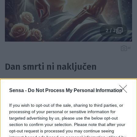
2 / 2
ai
Dan smrti ni naključen
Statistike, pa tudi pripovedi številnih ljudi, kažejo,
Sensa -
Do Not Process My Personal Information
da pogosto obstaja presenetljiva povezava med
datumoma rojstva in smrti.
Dedek lahko umre
If you wish to opt-out of the sale, sharing to third parties, or
natanko mesec dni po rojstvu vnuka. Babica zapusti
processing of your personal or sensitive information for
ta svet v sredo, vnukinja pa pride nanj v soboto
targeted advertising by us, please use the below opt-out
section to confirm your selection. Please note that after your
istega tedna. Zdi se, da ta prehod med generacijami
opt-out request is processed you may continue seeing
ni naključen –
kot bi življenje in smrt sodelovala v