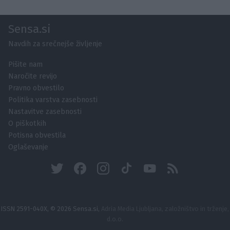
Sensa.si
Navdih za srečnejše življenje
Pišite nam
Naročite revijo
Pravno obvestilo
Politika varstva zasebnosti
Nastavitve zasebnosti
O piškotkih
Potisna obvestila
Oglaševanje
ISSN 2591-040X, © 2026 Sensa.si,
Adria Media Ljubljana, založništvo in trženje,
d.o.o.