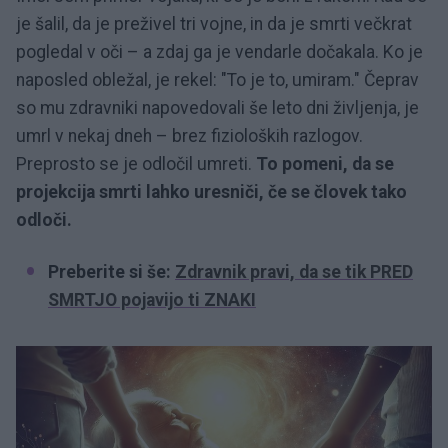
je šalil, da je preživel tri vojne, in da je smrti večkrat
pogledal v oči – a zdaj ga je vendarle dočakala. Ko je
naposled obležal, je rekel: "To je to, umiram." Čeprav
so mu zdravniki napovedovali še leto dni življenja, je
umrl v nekaj dneh – brez fizioloških razlogov.
Preprosto se je odločil umreti.
To pomeni, da se
projekcija smrti lahko uresniči, če se človek tako
odloči.
Preberite si še:
Zdravnik pravi, da se tik PRED
SMRTJO pojavijo ti ZNAKI