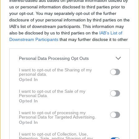
interest-based ads based on personal information utilized by
tihi zamenjavi vlog.
us or personal information disclosed to third parties prior to
your opt-out. You may separately opt-out of the further
disclosure of your personal information by third parties on the
Včasih ljudje umrejo na rojstni dan svojih staršev,
IAB’s list of downstream participants. This information may
bratov ali sester. Umremo lahko na dan, ko se je rodil
also be disclosed by us to third parties on the
IAB’s List of
Downstream Participants
that may further disclose it to other
naš oče, teta ali stara mama – kot bi bil med
third parties.
generacijami vpisan nevidni tok, ki presega čas.
Takšne povezave namigujejo na globljo zakonitost,
Personal Data Processing Opt Outs
ki presega logiko.
Gre za ciklično gibanje življenja –
I want to opt-out of the Sharing of my
personal data.
rojstvo, smrt, rojstvo, smrt – prepletanje, ki ni zgolj
Opted In
statistično, temveč tudi duhovno in energetsko
I want to opt-out of the Sale of my
nabito.
Personal Data.
Opted In
Takšni dogodki pogosto prebudijo občutek, da
I want to opt-out of processing my
obstaja "večja slika" – nekaj, kar posamezniku ni
Personal Data for Targeted Advertising.
Opted In
vedno doumljivo, a v nas prebuja spoštovanje do
I want to opt-out of Collection, Use,
skrivnosti življenja. Lahko gre za predniško vez, za
Retention, Sale, and/or Sharing of my