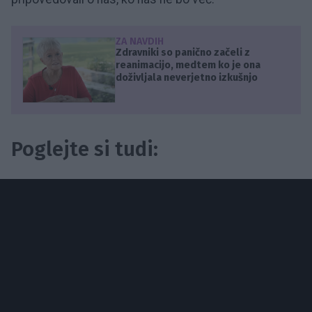
ZA NAVDIH
Zdravniki so panično začeli z
reanimacijo, medtem ko je ona
doživljala neverjetno izkušnjo
Poglejte si tudi: