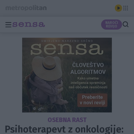
NAROČI
REVIJO
OSEBNA RAST
Psihoterapevt z onkologije: